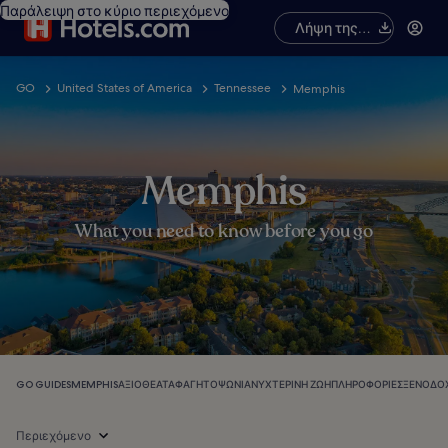
Παράλειψη στο κύριο περιεχόμενο
Λήψη της
εφαρμογής
GO
United States of America
Tennessee
Memphis
Memphis
What you need to know before you go
GO GUIDES
MEMPHIS
ΑΞΙΟΘΈΑΤΑ
ΦΑΓΗΤΌ
ΨΏΝΙΑ
ΝΥΧΤΕΡΙΝΉ ΖΩΉ
ΠΛΗΡΟΦΟΡΊΕΣ
ΞΕΝΟΔΟΧ
Περιεχόμενο