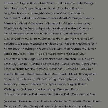
Kissimmee
Laguna Beach
Lake Charles
Lake Geneva
Lake George
Lake Placid
Las Vegas
Laughlin
Lincoln City
Long Beach
Long Beach Island
Los Angeles
Louisville
Mackinac Island
Mackinaw City
Malibu
Mammoth Lakes
Martha's Vineyard
Maui
Memphis
Miami
Milwaukee
Minneapolis
Montauk
Monterey
Montville
Myrtle Beach
Napa
Naples
Nashville
New Orleans
New Shoreham
New York
Oahu
Ocean City
Oklahoma City
Orange County
Orlando
Outer Banks
Palm Springs
Panama City
Panama City Beach
Pensacola
Philadelphia
Phoenix
Pigeon Forge
Pismo Beach
Pittsburgh
Pocono Mountains
Port Aransas
Portland
Rehoboth Beach
Reno
Ruidoso
Sacramento
Salt Lake City
San Antonio
San Diego
San Francisco
San Jose
San Luis Obispo
Sandusky
Sanibel
Sanibel Captiva Island
Santa Barbara
Santa Cruz
Santa Fe
Santa Monica
Sarasota
Savannah
Scottsdale
Seaside
Seattle
Sedona
South Lake Tahoe
South Padre Island
St. Augustine
St. Louis
St. Petersburg
St. Petersburg - Clearwater (and vicinity)
Tahoe City
Tampa
Traverse City
Tybee Island
Virginia Beach
Washington
Wildwood
Williamsburg
Wisconsin Dells
Yellowstone National Park
Yosemite National Park
Zion National Park
(
Alabama
Alaska
Arizona
Arkansas
California
Colorado
Connecticut
Delaware
Florida
Georgia
Hawaii
Idaho
Illinois
Indiana
Iowa