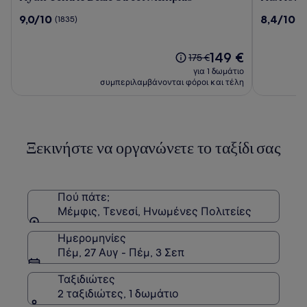
Centric
Hotel
9.0
8.4
9,0/10
8,4/10
(1835)
(2
Beale
στα
στα
Street
10,
10,
Memphis
(1835)
Η
(2251)
149 €
Η
175 €
τιμή
τιμή
για 1 δωμάτιο
είναι
ήταν
συμπεριλαμβάνονται φόροι και τέλη
149 €
175 €,
δείτε
περισσότερες
πληροφορίες
Ξεκινήστε να οργανώνετε το ταξίδι σας
σχετικά
με
τη
Στάνταρ
τιμή.
Πού πάτε;
Μέμφις, Τενεσί, Ηνωμένες Πολιτείες
Ημερομηνίες
Πέμ, 27 Αυγ - Πέμ, 3 Σεπ
Ταξιδιώτες
2 ταξιδιώτες, 1 δωμάτιο