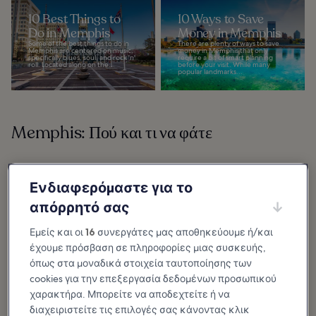
10 Best Things to
10 Ways to Save
Do in Memphis
Money in Memphis
Some of the best things to do in
There are plenty of ways to save
Memphis are centered on music,
money in Memphis that only
specifically blues, soul, and rock 'n'
require a bit of smart planning
roll. Located along on the...
before your visit. While many
popular landmarks...
Memphis: Πού και τι να φάτε
Ενδιαφερόμαστε για το
απόρρητό σας
Εμείς και οι
16
συνεργάτες μας αποθηκεύουμε ή/και
έχουμε πρόσβαση σε πληροφορίες μιας συσκευής,
όπως στα μοναδικά στοιχεία ταυτοποίησης των
cookies για την επεξεργασία δεδομένων προσωπικού
χαρακτήρα. Μπορείτε να αποδεχτείτε ή να
διαχειριστείτε τις επιλογές σας κάνοντας κλικ