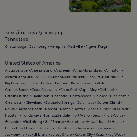
Συνεχίστε την εξερεύνηση
Tennessee
Chattanooga
Gatlinburg
Memphis
Nashville
Pigeon Forge
United States of America
Albuquerque
Amelia Island
Anaheim
Anna Maria Island
Arlington
Asheville
Atlanta
Atlantic City
Austin
Baltimore
Bar Harbor
Bend
Big Bear Lake
Biloxi
Boston
Branson
Broken Bow
Buffalo
Cannon Beach
Cape Canaveral
Cape Cod
Cape May
Carlsbad
Catalina Island
Charleston
Charlotte
Chattanooga
Chicago
Cincinnati
Clearwater
Cleveland
Colorado Springs
Columbus
Corpus Christi
Dallas
Daytona Beach
Denver
Destin
Detroit
Door County
Estes Park
Flagstaff
Florida Keys
Fort Lauderdale
Fort Walton Beach
Fort Worth
Galveston
Gatlinburg
Gulf Shores
Hamptons
Hawaii Island
Helen
Hilton Head Island
Honolulu
Houston
Indianapolis
Islamorada
Jacksonville
Jekyll Island
Jersey Shore
Kansas City
Kauai
Key West