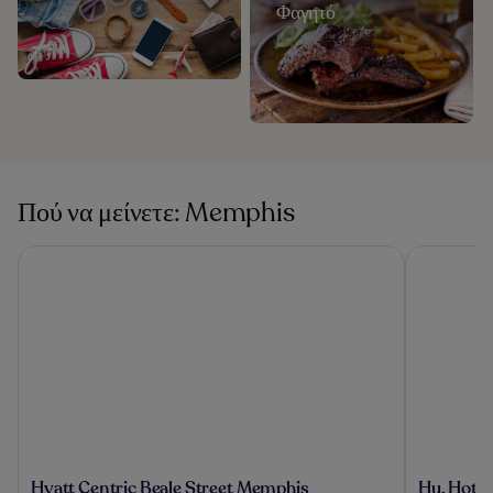
Φαγητό
Πού να μείνετε: Memphis
Hyatt Centric Beale Street Memphis
Hu. Hotel
Hyatt
Hu.
Hyatt Centric Beale Street Memphis
Hu. Hotel