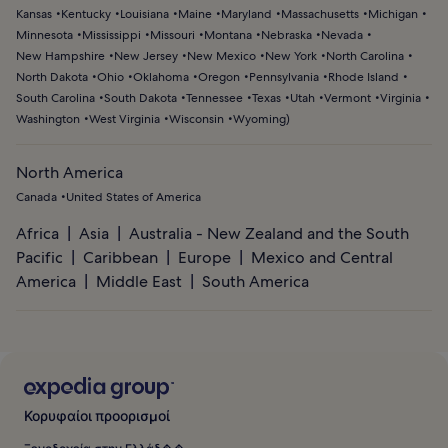
Kansas
Kentucky
Louisiana
Maine
Maryland
Massachusetts
Michigan
Minnesota
Mississippi
Missouri
Montana
Nebraska
Nevada
New Hampshire
New Jersey
New Mexico
New York
North Carolina
North Dakota
Ohio
Oklahoma
Oregon
Pennsylvania
Rhode Island
South Carolina
South Dakota
Tennessee
Texas
Utah
Vermont
Virginia
Washington
West Virginia
Wisconsin
Wyoming
)
North America
Canada
United States of America
Africa
Asia
Australia - New Zealand and the South
Pacific
Caribbean
Europe
Mexico and Central
America
Middle East
South America
Κορυφαίοι προορισμοί