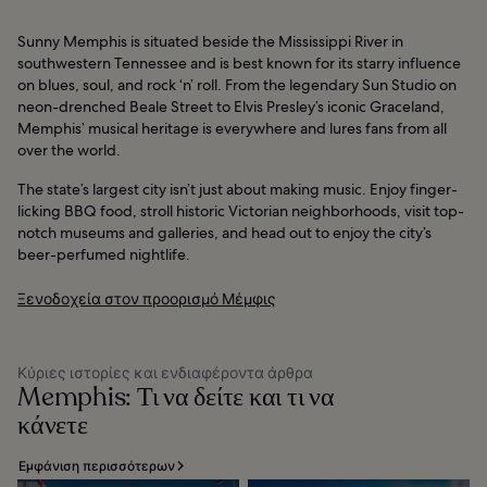
Sunny Memphis is situated beside the Mississippi River in
southwestern Tennessee and is best known for its starry influence
on blues, soul, and rock ‘n’ roll. From the legendary Sun Studio on
neon-drenched Beale Street to Elvis Presley’s iconic Graceland,
Memphis’ musical heritage is everywhere and lures fans from all
over the world.
The state’s largest city isn’t just about making music. Enjoy finger-
licking BBQ food, stroll historic Victorian neighborhoods, visit top-
notch museums and galleries, and head out to enjoy the city’s
beer-perfumed nightlife.
Ξενοδοχεία στον προορισμό Μέμφις
Κύριες ιστορίες και ενδιαφέροντα άρθρα
Memphis: Τι να δείτε και τι να
κάνετε
Εμφάνιση περισσότερων