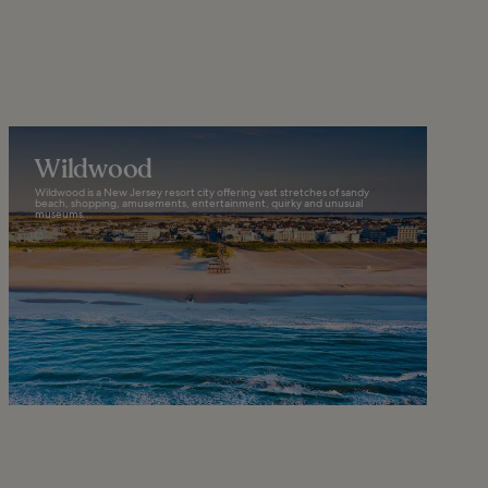
Wildwood
Wildwood is a New Jersey resort city offering vast stretches of sandy
beach, shopping, amusements, entertainment, quirky and unusual
museums...