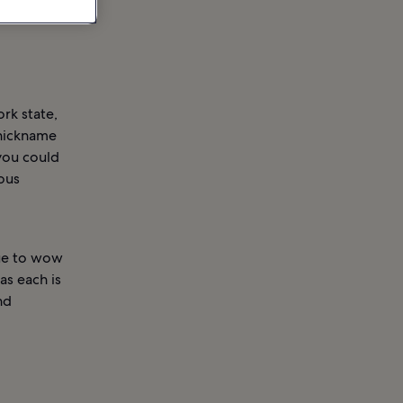
rk state,
 nickname
you could
ous
nue to wow
as each is
nd