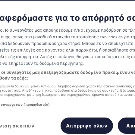
New Jersey
αφερόμαστε για το απόρρητό σ
at you need to know before you
 οι
16
συνεργάτες μας αποθηκεύουμε ή/και έχουμε πρόσβαση σε πλ
ευής, όπως στα μοναδικά στοιχεία ταυτοποίησης των cookies για τ
σία δεδομένων προσωπικού χαρακτήρα. Μπορείτε να αποδεχτείτε 
τείτε τις επιλογές σας κάνοντας κλικ παρακάτω, ή οποιαδήποτε στι
ολιτικής απορρήτου. Αυτές οι επιλογές θα γνωστοποιούνται στους 
δε θα επηρεάζουν τα δεδομένα περιήγησης.
ι οι συνεργάτες μας επεξεργαζόμαστε δεδομένα προκειμένου ν
ούν τα εξής:
ριβών δεδομένων γεωεντοπισμού. Ακριβής σάρωση χαρακτηριστικών συσκευής γ
 ταυτότητας. Αποθήκευση ή/και πρόσβαση στα δεδομένα μιας συσκευής. Εξατομι
και περιεχόμενο, μέτρηση διαφήμισης και περιεχομένου, έρευνα κοινού και ανάπτ
 συνεργατών (προμηθευτές)
νιση σκοπών
Απόρριψη όλων
Απ