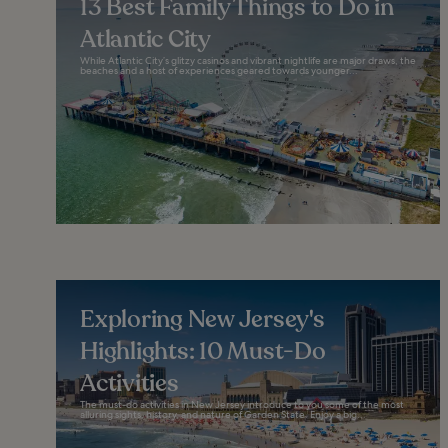
13 Best Family Things to Do in
Atlantic City
While Atlantic City’s glitzy casinos and vibrant nightlife are major draws, the
beaches and a host of experiences geared towards younger...
Exploring New Jersey's
Highlights: 10 Must-Do
Activities
The must-do activities in New Jersey introduce to you some of the most
alluring sights, history, and nature of Garden State. Enjoy a big...