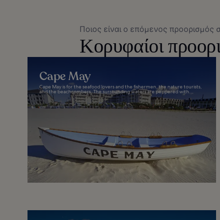
Ποιος είναι ο επόμενος προορισμός 
Κορυφαίοι προορ
Cape May
Cape May is for the seafood lovers and the fishermen, the nature tourists,
and the beachcombers. The surrounding waters are peppered with...