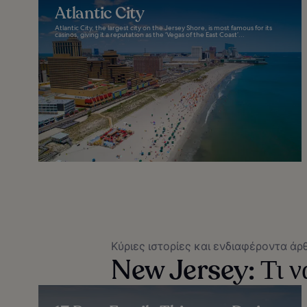
Atlantic City
Atlantic City, the largest city on the Jersey Shore, is most famous for its
casinos, giving it a reputation as the ‘Vegas of the East Coast’...
Κύριες ιστορίες και ενδιαφέροντα άρ
New Jersey: Τι να