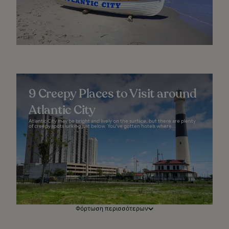
9 Creepy Places to Visit around
Atlantic City
Atlantic City may be bright and lively on the surface, but there are plenty
of creepy spots lurking just below. You've gotten hotels where...
Φόρτωση περισσότερων