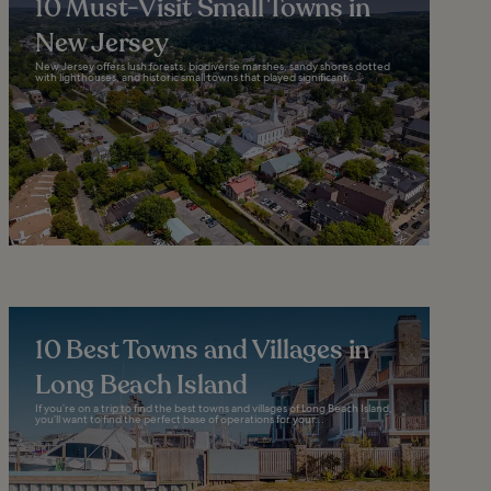
10 Must-Visit Small Towns in
New Jersey
New Jersey offers lush forests, biodiverse marshes, sandy shores dotted
with lighthouses, and historic small towns that played significant...
10 Best Towns and Villages in
Long Beach Island
If you’re on a trip to find the best towns and villages of Long Beach Island,
you’ll want to find the perfect base of operations for your...