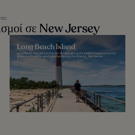
σας;
ισμοί σε New Jersey
Long Beach Island
Long Beach Island stretches for 18 miles along the Eastern Seaboard and is
graced with white-sand beaches facing the Atlantic. The barrier...