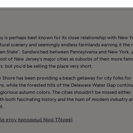
Σ
ΞΕΝΟΔΟΧΕΊΑ ΣΤΟΝ ΠΡΟΟΡΙΣΜΌ ΝΙΟΎ ΤΖΈΡΣΕΪ
 is perhaps best known for its close relationship with New Yo
atural scenery and seemingly endless farmlands earning it the
en State”. Sandwiched between Pennsylvania and New York, 
ost of New Jersey’s major cities as suburbs of their more fam
, but you’d be selling the place very short.
 Shore has been providing a beach getaway for city folks for
ns, while the forested hills of the Delaware Water Gap conti
 glorious autumn colors. The cities shouldn’t be missed either, 
th both fascinating history and the hum of modern industry a
t.
ία στον προορισμό Νιού Τζέρσεϊ