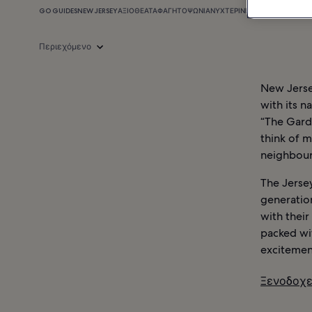
GO GUIDES
NEW JERSEY
ΑΞΙΟΘΈΑΤΑ
ΦΑΓΗΤΌ
ΨΏΝΙΑ
ΝΥΧΤΕΡΙΝΉ ΖΩΉ
ΠΛΗΡΟΦΟΡΊΕ
Περιεχόμενο
New Jersey
with its n
“The Gard
think of m
neighbours
The Jersey
generatio
with their
packed wi
excitemen
Ξενοδοχε