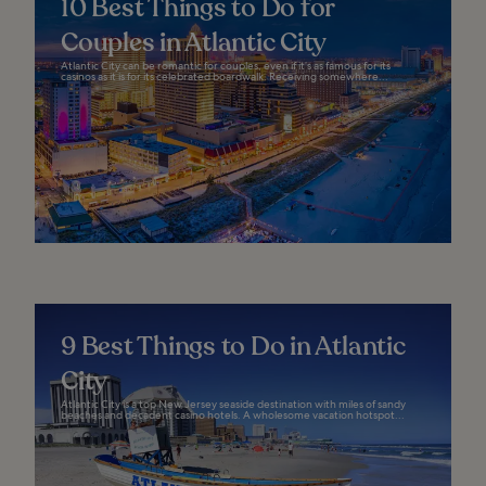
10 Best Things to Do for
Couples in Atlantic City
Atlantic City can be romantic for couples, even if it’s as famous for its
casinos as it is for its celebrated boardwalk. Receiving somewhere...
9 Best Things to Do in Atlantic
City
Atlantic City is a top New Jersey seaside destination with miles of sandy
beaches and decadent casino hotels. A wholesome vacation hotspot...