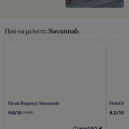
Πού να μείνετε: Savannah
Hyatt Regency Savannah
Hotel Indig
Hyatt
Hotel
Hyatt Regency Savannah
Hotel Ind
Regency
Indigo
9.0
8.2
9,0/10
8,2/10
(3895)
(2
Savannah
Savanna
στα
στα
Historic
10,
10,
District
(3895)
Η
(2279)
140 €
Η
159 €