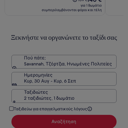
by
τιμή
τιμή
για 1 δωμάτιο
IHG
είναι
ήταν
συμπεριλαμβάνονται φόροι και τέλη
140 €
159 €,
δείτε
περισσότερες
πληροφορίες
Ξεκινήστε να οργανώνετε το ταξίδι σας
σχετικά
με
τη
Στάνταρ
τιμή.
Πού πάτε;
Savannah, Τζόρτζια, Ηνωμένες Πολιτείες
Ημερομηνίες
Κυρ, 30 Αυγ - Κυρ, 6 Σεπ
Ταξιδιώτες
2 ταξιδιώτες, 1 δωμάτιο
Ταξιδεύω για επαγγελματικούς λόγους
Αναζήτηση