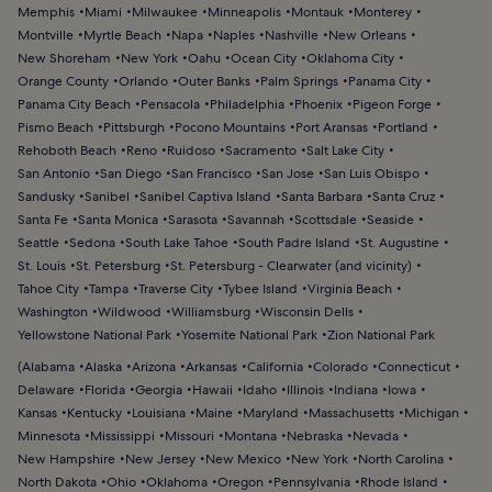
Memphis
Miami
Milwaukee
Minneapolis
Montauk
Monterey
Montville
Myrtle Beach
Napa
Naples
Nashville
New Orleans
New Shoreham
New York
Oahu
Ocean City
Oklahoma City
Orange County
Orlando
Outer Banks
Palm Springs
Panama City
Panama City Beach
Pensacola
Philadelphia
Phoenix
Pigeon Forge
Pismo Beach
Pittsburgh
Pocono Mountains
Port Aransas
Portland
Rehoboth Beach
Reno
Ruidoso
Sacramento
Salt Lake City
San Antonio
San Diego
San Francisco
San Jose
San Luis Obispo
Sandusky
Sanibel
Sanibel Captiva Island
Santa Barbara
Santa Cruz
Santa Fe
Santa Monica
Sarasota
Savannah
Scottsdale
Seaside
Seattle
Sedona
South Lake Tahoe
South Padre Island
St. Augustine
St. Louis
St. Petersburg
St. Petersburg - Clearwater (and vicinity)
Tahoe City
Tampa
Traverse City
Tybee Island
Virginia Beach
Washington
Wildwood
Williamsburg
Wisconsin Dells
Yellowstone National Park
Yosemite National Park
Zion National Park
(
Alabama
Alaska
Arizona
Arkansas
California
Colorado
Connecticut
Delaware
Florida
Georgia
Hawaii
Idaho
Illinois
Indiana
Iowa
Kansas
Kentucky
Louisiana
Maine
Maryland
Massachusetts
Michigan
Minnesota
Mississippi
Missouri
Montana
Nebraska
Nevada
New Hampshire
New Jersey
New Mexico
New York
North Carolina
North Dakota
Ohio
Oklahoma
Oregon
Pennsylvania
Rhode Island