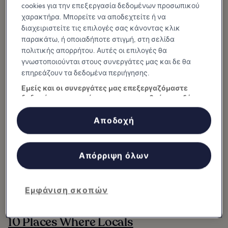
cookies για την επεξεργασία δεδομένων προσωπικού
you can actually stay in. The
Georgia city proudly claims the
title of most...
χαρακτήρα. Μπορείτε να αποδεχτείτε ή να
διαχειριστείτε τις επιλογές σας κάνοντας κλικ
Savannah: Πού και τι να φάτε
παρακάτω, ή οποιαδήποτε στιγμή, στη σελίδα
πολιτικής απορρήτου. Αυτές οι επιλογές θα
γνωστοποιούνται στους συνεργάτες μας και δε θα
επηρεάζουν τα δεδομένα περιήγησης.
Εμείς και οι συνεργάτες μας επεξεργαζόμαστε
δεδομένα προκειμένου να παρασχεθούν τα εξής:
Χρήση επακριβών δεδομένων γεωεντοπισμού. Ακριβής σάρωση
χαρακτηριστικών συσκευής για αναγνώριση ταυτότητας.
Αποδοχή
Αποθήκευση ή/και πρόσβαση στα δεδομένα μιας συσκευής.
Εξατομικευμένη διαφήμιση και περιεχόμενο, μέτρηση διαφήμισης
και περιεχομένου, έρευνα κοινού και ανάπτυξη υπηρεσιών.
Κατάλογος συνεργατών (προμηθευτές)
Απόρριψη όλων
Εμφάνιση σκοπών
10 Places Where Locals