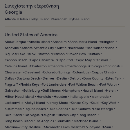
Συνεχίστε την εξερεύνηση
Georgia
Atlanta
Helen
Jekyll Island
Savannah
Tybee Island
United States of America
Albuquerque
Amelia Island
Anaheim
Anna Maria Island
Arlington
Asheville
Atlanta
Atlantic City
Austin
Baltimore
Bar Harbor
Bend
Big Bear Lake
Biloxi
Boston
Branson
Broken Bow
Buffalo
Cannon Beach
Cape Canaveral
Cape Cod
Cape May
Carlsbad
Catalina Island
Charleston
Charlotte
Chattanooga
Chicago
Cincinnati
Clearwater
Cleveland
Colorado Springs
Columbus
Corpus Christi
Dallas
Daytona Beach
Denver
Destin
Detroit
Door County
Estes Park
Flagstaff
Florida Keys
Fort Lauderdale
Fort Walton Beach
Fort Worth
Galveston
Gatlinburg
Gulf Shores
Hamptons
Hawaii Island
Helen
Hilton Head Island
Honolulu
Houston
Indianapolis
Islamorada
Jacksonville
Jekyll Island
Jersey Shore
Kansas City
Kauai
Key West
Kissimmee
Laguna Beach
Lake Charles
Lake Geneva
Lake George
Lake Placid
Las Vegas
Laughlin
Lincoln City
Long Beach
Long Beach Island
Los Angeles
Louisville
Mackinac Island
Mackinaw City
Malibu
Mammoth Lakes
Martha's Vineyard
Maui