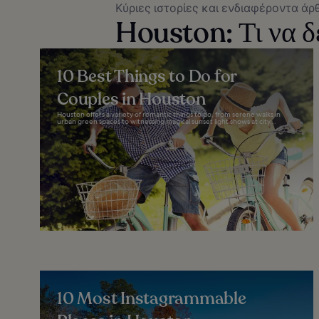
Κύριες ιστορίες και ενδιαφέροντα άρ
Houston: Τι να δε
10 Best Things to Do for
Couples in Houston
Houston offers a variety of romantic things to do, from serene walks in
urban green spaces to witnessing magical sunset light shows at city...
10 Most Instagrammable