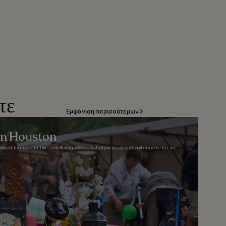
τε
Εμφάνιση περισσότερων
in Houston
d vast farmers, public, and flea markets that draw locals and visitors alike for an