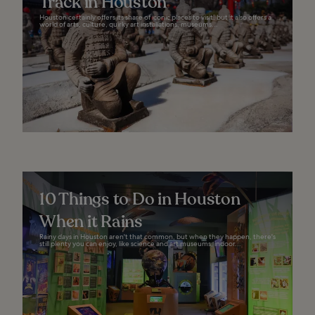
Track in Houston
Houston certainly offers its share of iconic places to visit, but it also offers a
world of arts, culture, quirky art installations, museums...
10 Things to Do in Houston
When it Rains
Rainy days in Houston aren't that common, but when they happen, there's
still plenty you can enjoy, like science and art museums, indoor...