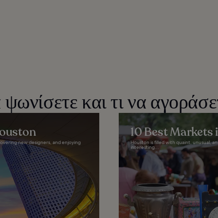
ψωνίσετε και τι να αγοράσε
Houston
10 Best Markets 
iscovering new designers, and enjoying
Houston is filled with quaint, unusual, an
interesting...