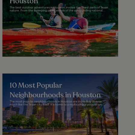
Houston
The best outdoor adventures in Houston involve the finest parts of Texan
nature. From the sweeping piney woods of the surrounding national...
10 Most Popular
Neighbourhoods in Houston
The most popular neighbourhoods in Houston are incredibly diverse,
much like the Texan city itself. It’s home to a multicultural population...