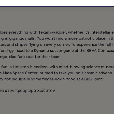
ΞΕΝΟΔΟΧΕΊΑ ΣΤΟΝ ΠΡΟΟΡΙΣΜΌ ΧΙΟΎΣΤΟΝ
es everything with Texan swagger, whether it’s interstellar 
g in gigantic malls. You won’t find a more patriotic place in t
tars and stripes flying on every corner. To experience the full 
 energy, head to a Dynamo soccer game at the BBVA Compass
ge-clad fans roar for their team.
y fun in Houston is endless, with mind-blowing science museu
he Nasa Space Center, primed to take you on a cosmic adventur
why not indulge in some finger-lickin’ food at a BBQ joint?
ία στον προορισμό Χιούστον