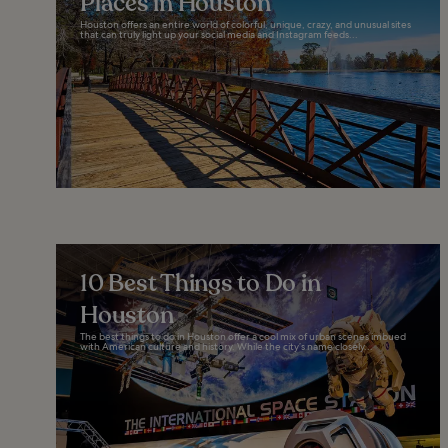
Places in Houston
Houston offers an entire world of colorful, unique, crazy, and unusual sites
that can truly light up your social media and Instagram feeds...
10 Best Things to Do in
Houston
The best things to do in Houston offer a cool mix of urban scenes imbued
with American culture and history. While the city’s name closely...