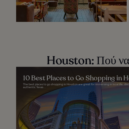
Houston: Πού να 
10 Best Places to Go Shopping in 
The best places to go shopping in Houston are great for immersing in local life, d
authentic Texas...