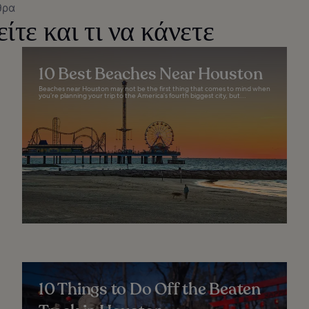
θρα
ίτε και τι να κάνετε
10 Best Beaches Near Houston
Beaches near Houston may not be the first thing that comes to mind when
you’re planning your trip to the America’s fourth biggest city, but...
10 Things to Do Off the Beaten