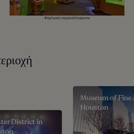
Φόρτωση περισσότερων
εριοχή
Museum of Fine 
Houston
ter District in
ston