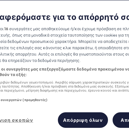
Houston
αφερόμαστε για το απόρρητό σ
at you need to know before you
 οι
16
συνεργάτες μας αποθηκεύουμε ή/και έχουμε πρόσβαση σε πλ
ευής, όπως στα μοναδικά στοιχεία ταυτοποίησης των cookies για τ
σία δεδομένων προσωπικού χαρακτήρα. Μπορείτε να αποδεχτείτε 
τείτε τις επιλογές σας κάνοντας κλικ παρακάτω, ή οποιαδήποτε στι
ολιτικής απορρήτου. Αυτές οι επιλογές θα γνωστοποιούνται στους 
δε θα επηρεάζουν τα δεδομένα περιήγησης.
ι οι συνεργάτες μας επεξεργαζόμαστε δεδομένα προκειμένου ν
ούν τα εξής:
ριβών δεδομένων γεωεντοπισμού. Ακριβής σάρωση χαρακτηριστικών συσκευής γ
 ταυτότητας. Αποθήκευση ή/και πρόσβαση στα δεδομένα μιας συσκευής. Εξατομι
και περιεχόμενο, μέτρηση διαφήμισης και περιεχομένου, έρευνα κοινού και ανάπτ
 συνεργατών (προμηθευτές)
νιση σκοπών
Απόρριψη όλων
Απ