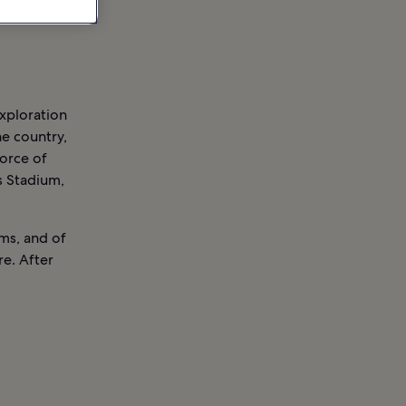
exploration
he country,
force of
 Stadium,
ms, and of
e. After