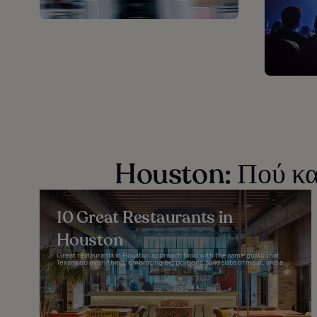
Houston: Πού και
10 Great Restaurants in
Houston
Great restaurants in Houston approach food with the same gusto that
Texans do everything, embracing big portions, solid slabs of meat, and a...