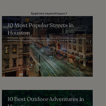
Εμφάνιση περισσότερων
10 Most Popular Streets in
Houston
This guide to the most popular streets in Houston includes a range of busy
and unique thoroughfares. The sprawling city in Texas has many...
10 Best Outdoor Adventures in