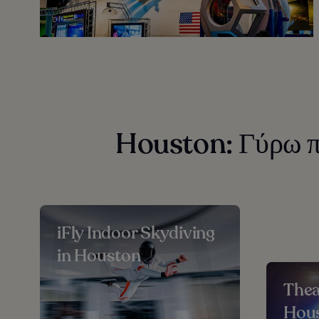
Houston: Γύρω π
iFly Indoor Skydiving
in Houston
Thea
Hou