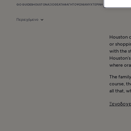
GO GUIDES
HOUSTON
ΑΞΙΟΘΈΑΤΑ
ΦΑΓΗΤΌ
ΨΏΝΙΑ
ΝΥΧΤΕΡΙΝΉ ΖΩΉ
ΠΛΗΡΟΦΟΡΊΕΣ
Περιεχόμενο
Houston do
or shoppin
with the s
Houston’s
where oran
The famil
course, t
all that, 
Ξενοδοχε