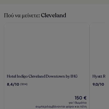
Πού να μείνετε: Cleveland
Hotel Indigo Cleveland Downtown by IHG
Hyatt Rege
Hotel
Hyatt
Hotel Indigo Cleveland Downtown by IHG
Hyatt Reg
Indigo
Regency
8.4
9.0
8,4/10
9,0/10
(1814)
(1
Cleveland
Cleveland
στα
στα
Downtown
At
10,
10,
by
The
(1814)
Η
(1259)
150 €
IHG
Arcade
τιμή
για 1 δωμάτιο
είναι
συμπεριλαμβάνονται φόροι και τέλη