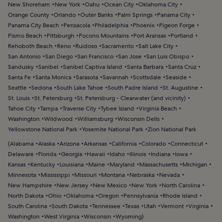
New Shoreham
New York
Oahu
Ocean City
Oklahoma City
Orange County
Orlando
Outer Banks
Palm Springs
Panama City
Panama City Beach
Pensacola
Philadelphia
Phoenix
Pigeon Forge
Pismo Beach
Pittsburgh
Pocono Mountains
Port Aransas
Portland
Rehoboth Beach
Reno
Ruidoso
Sacramento
Salt Lake City
San Antonio
San Diego
San Francisco
San Jose
San Luis Obispo
Sandusky
Sanibel
Sanibel Captiva Island
Santa Barbara
Santa Cruz
Santa Fe
Santa Monica
Sarasota
Savannah
Scottsdale
Seaside
Seattle
Sedona
South Lake Tahoe
South Padre Island
St. Augustine
St. Louis
St. Petersburg
St. Petersburg - Clearwater (and vicinity)
Tahoe City
Tampa
Traverse City
Tybee Island
Virginia Beach
Washington
Wildwood
Williamsburg
Wisconsin Dells
Yellowstone National Park
Yosemite National Park
Zion National Park
(
Alabama
Alaska
Arizona
Arkansas
California
Colorado
Connecticut
Delaware
Florida
Georgia
Hawaii
Idaho
Illinois
Indiana
Iowa
Kansas
Kentucky
Louisiana
Maine
Maryland
Massachusetts
Michigan
Minnesota
Mississippi
Missouri
Montana
Nebraska
Nevada
New Hampshire
New Jersey
New Mexico
New York
North Carolina
North Dakota
Ohio
Oklahoma
Oregon
Pennsylvania
Rhode Island
South Carolina
South Dakota
Tennessee
Texas
Utah
Vermont
Virginia
Washington
West Virginia
Wisconsin
Wyoming
)