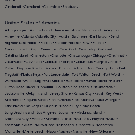
Cincinnati
Cleveland
Columbus
Sandusky
United States of America
Albuquerque
Amelia Island
Anaheim
Anna Maria Island
Arlington
Asheville
Atlanta
Atlantic City
Austin
Baltimore
Bar Harbor
Bend
Big Bear Lake
Biloxi
Boston
Branson
Broken Bow
Buffalo
Cannon Beach
Cape Canaveral
Cape Cod
Cape May
Carlsbad
Catalina Island
Charleston
Charlotte
Chattanooga
Chicago
Cincinnati
Clearwater
Cleveland
Colorado Springs
Columbus
Corpus Christi
Dallas
Daytona Beach
Denver
Destin
Detroit
Door County
Estes Park
Flagstaff
Florida Keys
Fort Lauderdale
Fort Walton Beach
Fort Worth
Galveston
Gatlinburg
Gulf Shores
Hamptons
Hawaii Island
Helen
Hilton Head Island
Honolulu
Houston
Indianapolis
Islamorada
Jacksonville
Jekyll Island
Jersey Shore
Kansas City
Kauai
Key West
Kissimmee
Laguna Beach
Lake Charles
Lake Geneva
Lake George
Lake Placid
Las Vegas
Laughlin
Lincoln City
Long Beach
Long Beach Island
Los Angeles
Louisville
Mackinac Island
Mackinaw City
Malibu
Mammoth Lakes
Martha's Vineyard
Maui
Memphis
Miami
Milwaukee
Minneapolis
Montauk
Monterey
Montville
Myrtle Beach
Napa
Naples
Nashville
New Orleans