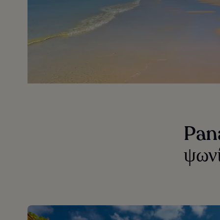
Pan
ψωνί