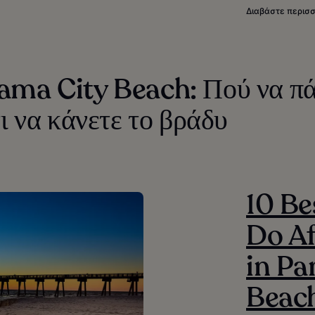
Διαβάστε περισ
ama City Beach: Πού να πά
τι να κάνετε το βράδυ
10 Be
Do Af
in Pa
Beac