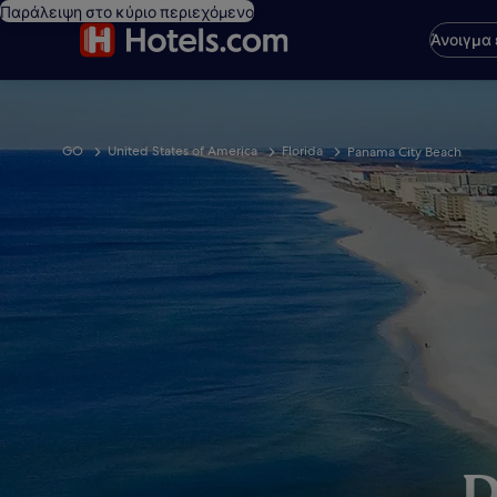
Παράλειψη στο κύριο περιεχόμενο
Άνοιγμα
GO
United States of America
Florida
Panama City Beach