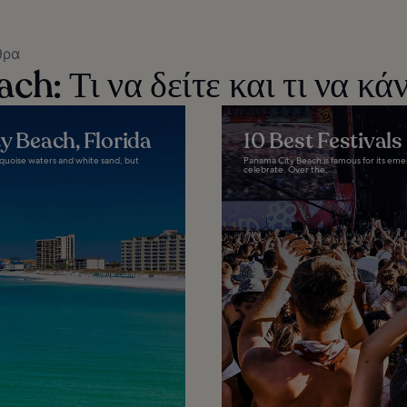
θρα
: Τι να δείτε και τι να κά
y Beach, Florida
10 Best Festival
rquoise waters and white sand, but
Panama City Beach is famous for its emera
celebrate. Over the...