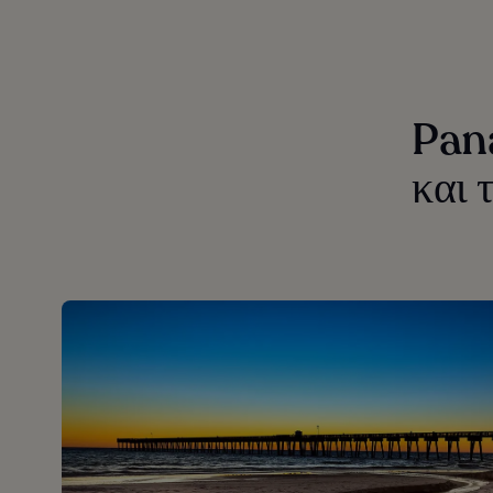
Pan
και 