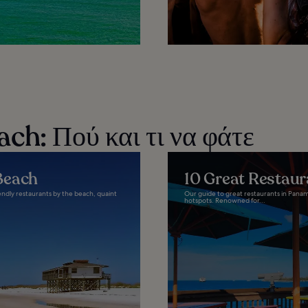
h: Πού και τι να φάτε
Beach
10 Great Restaur
endly restaurants by the beach, quaint
Our guide to great restaurants in Panama
hotspots. Renowned for...