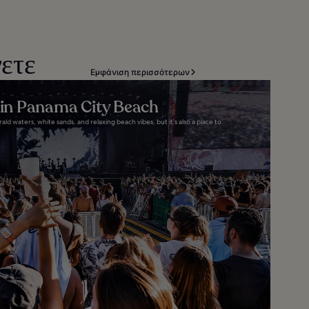
νετε
Εμφάνιση περισσότερων
s in Panama City Beach
ld waters, white sands, and relaxing beach vibes, but it’s also a place to