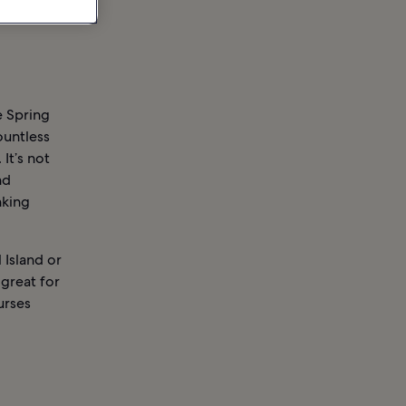
e Spring
ountless
It’s not
nd
nking
 Island or
great for
urses