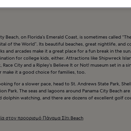
ΗΡΟΦΟΡΊΕΣ
ΞΕΝΟΔΟΧΕΊΑ ΣΤΟΝ ΠΡΟΟΡΙΣΜΌ ΠΆΝΑΜΑ ΣΊΤΙ BEACH
y Beach, on Florida’s Emerald Coast, is sometimes called “Th
tal of the World”. Its beautiful beaches, great nightlife, and c
s and arcades make it a great place for a fun break in the sun. 
tination for college kids, either. Attractions like Shipwreck Isla
 Race City and a Ripley’s Believe It or Not! museum set in a si
er make it a good choice for families, too.
looking for a slower pace, head to St. Andrews State Park, Shell
ion Park. The seas and lagoons around Panama City Beach are 
d dolphin watching, and there are dozens of excellent golf co
ία στον προορισμό Πάναμα Σίτι Beach