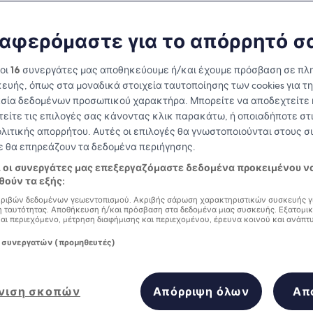
anama City Bea
αφερόμαστε για το απόρρητό σ
at you need to know before you
 οι
16
συνεργάτες μας αποθηκεύουμε ή/και έχουμε πρόσβαση σε πλ
ευής, όπως στα μοναδικά στοιχεία ταυτοποίησης των cookies για τ
σία δεδομένων προσωπικού χαρακτήρα. Μπορείτε να αποδεχτείτε 
τείτε τις επιλογές σας κάνοντας κλικ παρακάτω, ή οποιαδήποτε στι
ολιτικής απορρήτου. Αυτές οι επιλογές θα γνωστοποιούνται στους 
δε θα επηρεάζουν τα δεδομένα περιήγησης.
ι οι συνεργάτες μας επεξεργαζόμαστε δεδομένα προκειμένου ν
ούν τα εξής:
ριβών δεδομένων γεωεντοπισμού. Ακριβής σάρωση χαρακτηριστικών συσκευής γ
 ταυτότητας. Αποθήκευση ή/και πρόσβαση στα δεδομένα μιας συσκευής. Εξατομι
και περιεχόμενο, μέτρηση διαφήμισης και περιεχομένου, έρευνα κοινού και ανάπτ
 συνεργατών (προμηθευτές)
νιση σκοπών
Απόρριψη όλων
Απ