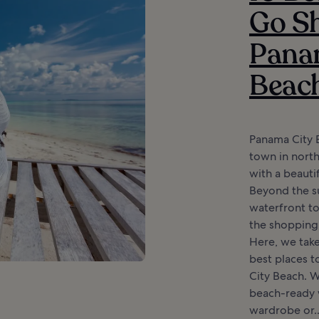
Go Sh
Pana
Beac
Panama City B
town in north
with a beauti
Beyond the su
waterfront to
the shopping 
Here, we take
best places 
City Beach. W
beach-ready 
wardrobe or..