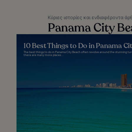
Κύριες ιστορίες και ενδιαφέροντα άρ
Panama City Beach
10 Best Things to Do in Panama Cit
The best things to do in Panama City Beach often revolve around the stunning tu
there are many more places...