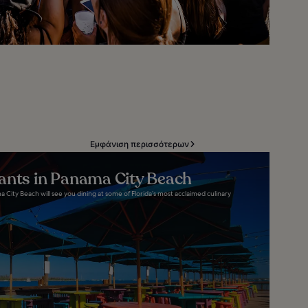
Εμφάνιση περισσότερων
ants in Panama City Beach
 City Beach will see you dining at some of Florida’s most acclaimed culinary