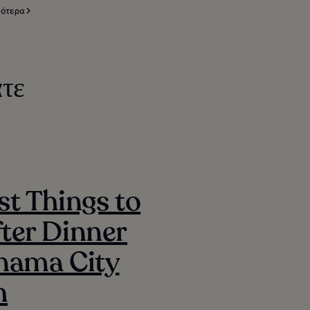
σότερα
τε
st Things to
ter Dinner
nama City
h