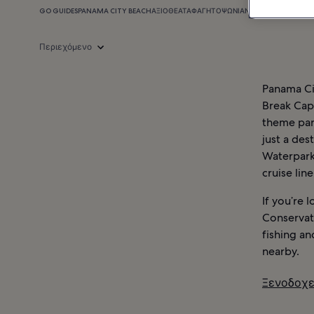
GO GUIDES
PANAMA CITY BEACH
ΑΞΙΟΘΈΑΤΑ
ΦΑΓΗΤΌ
ΨΏΝΙΑ
ΝΥΧΤΕΡΙΝΉ ΖΩΉ
ΠΛ
Περιεχόμενο
Panama Cit
Break Capi
theme park
just a des
Waterpark,
cruise lin
If you’re 
Conservat
fishing an
nearby.
Ξενοδοχε