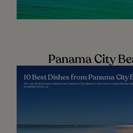
Panama City Beac
10 Best Dishes from Panama City 
You can find the best dishes from Panama City Beach in the town’s many family-fri
breakfast joints, or...