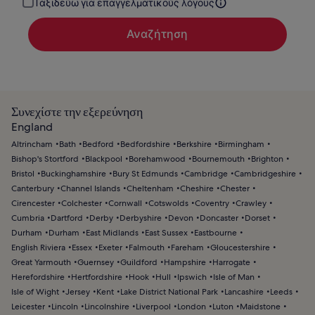
Ταξιδεύω για επαγγελματικούς λόγους
Αναζήτηση
Συνεχίστε την εξερεύνηση
England
Altrincham
Bath
Bedford
Bedfordshire
Berkshire
Birmingham
Bishop's Stortford
Blackpool
Borehamwood
Bournemouth
Brighton
Bristol
Buckinghamshire
Bury St Edmunds
Cambridge
Cambridgeshire
Canterbury
Channel Islands
Cheltenham
Cheshire
Chester
Cirencester
Colchester
Cornwall
Cotswolds
Coventry
Crawley
Cumbria
Dartford
Derby
Derbyshire
Devon
Doncaster
Dorset
Durham
Durham
East Midlands
East Sussex
Eastbourne
English Riviera
Essex
Exeter
Falmouth
Fareham
Gloucestershire
Great Yarmouth
Guernsey
Guildford
Hampshire
Harrogate
Herefordshire
Hertfordshire
Hook
Hull
Ipswich
Isle of Man
Isle of Wight
Jersey
Kent
Lake District National Park
Lancashire
Leeds
Leicester
Lincoln
Lincolnshire
Liverpool
London
Luton
Maidstone