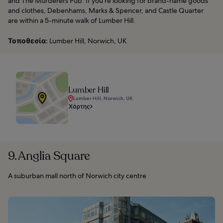
and The Murderers Pub. If you’re looking for brand-name goods
and clothes, Debenhams, Marks & Spencer, and Castle Quarter
are within a 5-minute walk of Lumber Hill.
Τοποθεσία:
Lumber Hill, Norwich, UK
Lumber Hill
Lumber Hill, Norwich, UK
Χάρτης
9. Anglia Square
A suburban mall north of Norwich city centre