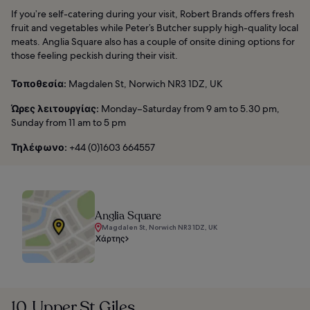
If you’re self-catering during your visit, Robert Brands offers fresh
fruit and vegetables while Peter’s Butcher supply high-quality local
meats. Anglia Square also has a couple of onsite dining options for
those feeling peckish during their visit.
Τοποθεσία:
Magdalen St, Norwich NR3 1DZ, UK
Ώρες λειτουργίας:
Monday–Saturday from 9 am to 5.30 pm,
Sunday from 11 am to 5 pm
Τηλέφωνο:
+44 (0)1603 664557
Anglia Square
Magdalen St, Norwich NR3 1DZ, UK
Χάρτης
10. Upper St Giles