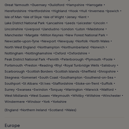
Great Yarmouth
Guernsey
Guildford
Hampshire
Harrogate
Herefordshire
Hertfordshire
Highland
Hook
Hull
Inverness
Ipswich
Isle of Man
Isle of Skye
Isle of Wight
Jersey
Kent
Lake District National Park
Lancashire
Leeds
Leicester
Lincoln
Lincolnshire
Liverpool
Llandudno
London
Luton
Maidstone
Manchester
Margate
Milton Keynes
New Forest National Park
Newcastle-upon-Tyne
Newport
Newquay
Norfolk
North Wales
North West England
Northampton
Northumberland
Norwich
Nottingham
Nottinghamshire
Oxford
Oxfordshire
Peak District National Park
Penrith
Peterborough
Plymouth
Poole
Portsmouth
Preston
Reading
Rhyl
Royal Tunbridge Wells
Salisbury
Scarborough
Scottish Borders
Scottish Islands
Sheffield
Shropshire
Skegness
Somerset
South Coast
Southampton
Southend-on-Sea
Southport
St Albans
St Ives
Staffordshire
Stoke-on-Trent
Suffolk
Surrey
Swansea
Swindon
Torquay
Warrington
Warwick
Watford
West Midlands
West Sussex
Weymouth
Whitby
Wiltshire
Winchester
Windermere
Windsor
York
Yorkshire
(
England
Northern Ireland
Scotland
Wales
)
Europe