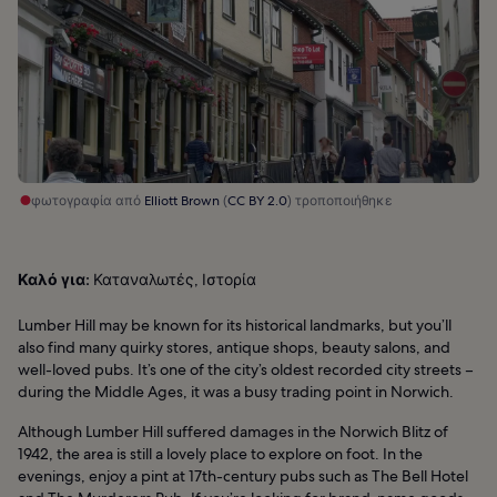
φωτογραφία από
Elliott Brown
(
CC BY 2.0
) τροποποιήθηκε
Καλό για:
Καταναλωτές, Ιστορία
Lumber Hill may be known for its historical landmarks, but you’ll
also find many quirky stores, antique shops, beauty salons, and
well-loved pubs. It’s one of the city’s oldest recorded city streets –
during the Middle Ages, it was a busy trading point in Norwich.
Although Lumber Hill suffered damages in the Norwich Blitz of
1942, the area is still a lovely place to explore on foot. In the
evenings, enjoy a pint at 17th-century pubs such as The Bell Hotel