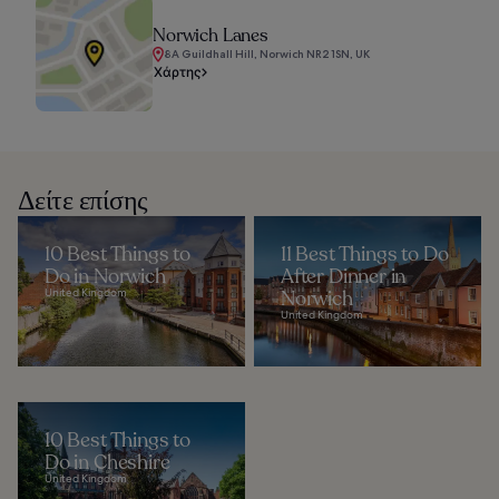
Norwich Lanes
8A Guildhall Hill, Norwich NR2 1SN, UK
Χάρτης
Δείτε επίσης
10 Best Things to
11 Best Things to Do
Do in Norwich
After Dinner in
United Kingdom
Norwich
United Kingdom
10 Best Things to
Do in Cheshire
United Kingdom