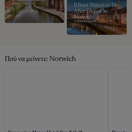
United Kingdom
11 Best Things to Do
After Dinner in
Norwich
United Kingdom
Πού να μείνετε: Norwich
Sprowston Manor Hotel, Spa & Golf
Dunston Ha