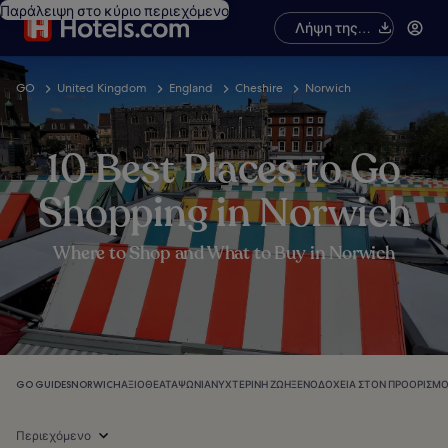
Παράλειψη στο κύριο περιεχόμενο
Λήψη της
εφαρμογής
GO
United Kingdom
England
Cheshire
Norwich
10 Best Places to Go
Shopping in Norwich
Where to Shop and What to Buy in Norwich
GO GUIDES
NORWICH
ΑΞΙΟΘΈΑΤΑ
ΨΏΝΙΑ
ΝΥΧΤΕΡΙΝΉ ΖΩΉ
ΞΕΝΟΔΟΧΕΊΑ ΣΤΟΝ ΠΡΟΟΡΙΣΜΌ
Περιεχόμενο