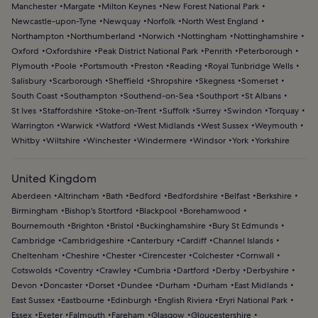
Manchester
Margate
Milton Keynes
New Forest National Park
Newcastle-upon-Tyne
Newquay
Norfolk
North West England
Northampton
Northumberland
Norwich
Nottingham
Nottinghamshire
Oxford
Oxfordshire
Peak District National Park
Penrith
Peterborough
Plymouth
Poole
Portsmouth
Preston
Reading
Royal Tunbridge Wells
Salisbury
Scarborough
Sheffield
Shropshire
Skegness
Somerset
South Coast
Southampton
Southend-on-Sea
Southport
St Albans
St Ives
Staffordshire
Stoke-on-Trent
Suffolk
Surrey
Swindon
Torquay
Warrington
Warwick
Watford
West Midlands
West Sussex
Weymouth
Whitby
Wiltshire
Winchester
Windermere
Windsor
York
Yorkshire
United Kingdom
Aberdeen
Altrincham
Bath
Bedford
Bedfordshire
Belfast
Berkshire
Birmingham
Bishop's Stortford
Blackpool
Borehamwood
Bournemouth
Brighton
Bristol
Buckinghamshire
Bury St Edmunds
Cambridge
Cambridgeshire
Canterbury
Cardiff
Channel Islands
Cheltenham
Cheshire
Chester
Cirencester
Colchester
Cornwall
Cotswolds
Coventry
Crawley
Cumbria
Dartford
Derby
Derbyshire
Devon
Doncaster
Dorset
Dundee
Durham
Durham
East Midlands
East Sussex
Eastbourne
Edinburgh
English Riviera
Eryri National Park
Essex
Exeter
Falmouth
Fareham
Glasgow
Gloucestershire