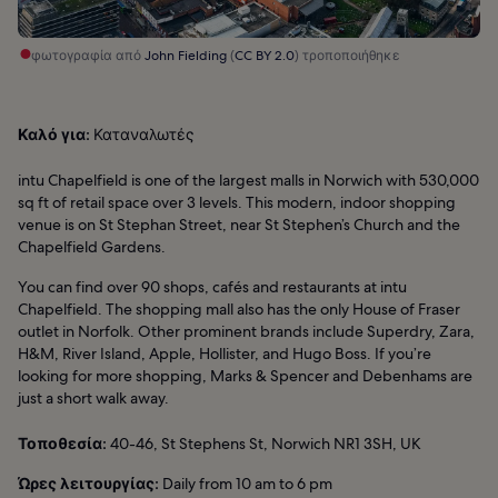
φωτογραφία από
John Fielding
(
CC BY 2.0
) τροποποιήθηκε
Καλό για:
Καταναλωτές
intu Chapelfield is one of the largest malls in Norwich with 530,000
sq ft of retail space over 3 levels. This modern, indoor shopping
venue is on St Stephan Street, near St Stephen’s Church and the
Chapelfield Gardens.
You can find over 90 shops, cafés and restaurants at intu
Chapelfield. The shopping mall also has the only House of Fraser
outlet in Norfolk. Other prominent brands include Superdry, Zara,
H&M, River Island, Apple, Hollister, and Hugo Boss. If you’re
looking for more shopping, Marks & Spencer and Debenhams are
just a short walk away.
Τοποθεσία:
40-46, St Stephens St, Norwich NR1 3SH, UK
Ώρες λειτουργίας:
Daily from 10 am to 6 pm