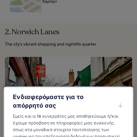
Χάρτης
2. Norwich Lanes
The city’s vibrant shopping and nightlife quarter
Ενδιαφερόμαστε για το
απόρρητό σας
Εμείς και οι
16
συνεργάτες μας αποθηκεύουμε ή/και
έχουμε πρόσβαση σε πληροφορίες μιας συσκευής,
όπως στα μοναδικά στοιχεία ταυτοποίησης των
cookies για την επεξεργασία δεδομένων προσωπικού