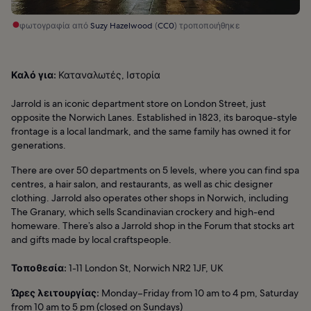
φωτογραφία από
Suzy Hazelwood
(
CC0
) τροποποιήθηκε
Καλό για:
Καταναλωτές, Ιστορία
Jarrold is an iconic department store on London Street, just
opposite the Norwich Lanes. Established in 1823, its baroque-style
frontage is a local landmark, and the same family has owned it for
generations.
There are over 50 departments on 5 levels, where you can find spa
centres, a hair salon, and restaurants, as well as chic designer
clothing. Jarrold also operates other shops in Norwich, including
The Granary, which sells Scandinavian crockery and high-end
homeware. There’s also a Jarrold shop in the Forum that stocks art
and gifts made by local craftspeople.
Τοποθεσία:
1-11 London St, Norwich NR2 1JF, UK
Ώρες λειτουργίας:
Monday–Friday from 10 am to 4 pm, Saturday
from 10 am to 5 pm (closed on Sundays)