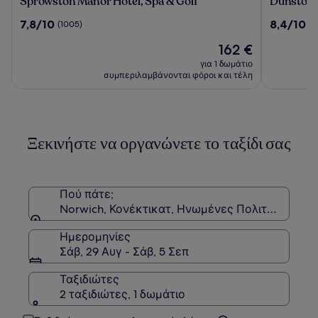
Sprowston
Dunston
Sprowston Manor Hotel, Spa & Golf
Dunston H
Manor
Hall
7.8
8.4
7,8/10
8,4/10
(1005)
(1
Hotel,
Hotel,
στα
στα
Spa
Spa
Η
162 €
10,
10,
&
and
τιμή
(1005)
(1005)
για 1 δωμάτιο
Golf
Golf
είναι
συμπεριλαμβάνονται φόροι και τέλη
Resort
162 €
Ξεκινήστε να οργανώνετε το ταξίδι σας
Πού πάτε;
Norwich, Κονέκτικατ, Ηνωμένες Πολιτείες
Ημερομηνίες
Σάβ, 29 Αυγ - Σάβ, 5 Σεπ
Ταξιδιώτες
2 ταξιδιώτες, 1 δωμάτιο