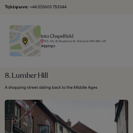
Τηλέφωνο:
+44 (0)1603 753344
intu Chapelfield
40-46, St Stephens St, Norwich NR1 3SH, UK
Χάρτης
8. Lumber Hill
A shopping street dating back to the Middle Ages