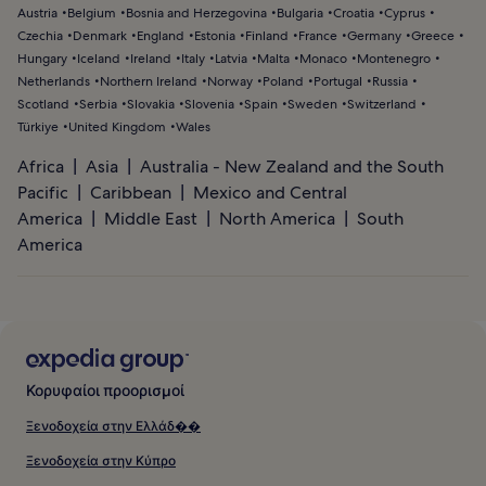
Austria
Belgium
Bosnia and Herzegovina
Bulgaria
Croatia
Cyprus
Czechia
Denmark
England
Estonia
Finland
France
Germany
Greece
Hungary
Iceland
Ireland
Italy
Latvia
Malta
Monaco
Montenegro
Netherlands
Northern Ireland
Norway
Poland
Portugal
Russia
Scotland
Serbia
Slovakia
Slovenia
Spain
Sweden
Switzerland
Türkiye
United Kingdom
Wales
Africa
Asia
Australia - New Zealand and the South
Pacific
Caribbean
Mexico and Central
America
Middle East
North America
South
America
Κορυφαίοι προορισμοί
Ξενοδοχεία στην Ελλάδ��
Ξενοδοχεία στην Κύπρο