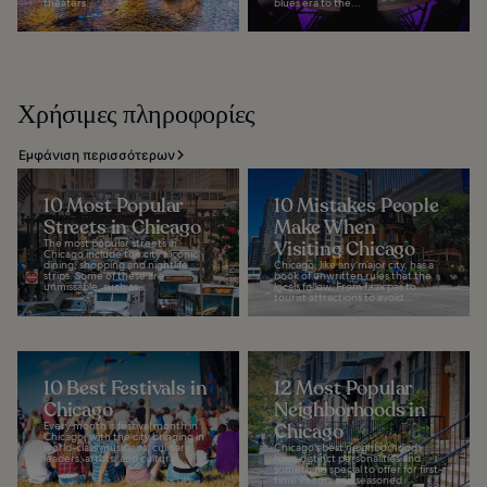
theaters...
blues era to the...
Χρήσιμες πληροφορίες
Εμφάνιση περισσότερων
10 Most Popular
10 Mistakes People
Streets in Chicago
Make When
The most popular streets in
Visiting Chicago
Chicago include the city's iconic
dining, shopping and nightlife
Chicago, like any major city, has a
strips. Some of these are
book of unwritten rules that the
unmissable, such as...
locals follow. From faux pas to
tourist attractions to avoid...
10 Best Festivals in
12 Most Popular
Chicago
Neighborhoods in
Every month is festival month in
Chicago
Chicago, with the city bringing in
world-class musicians, culinary
Chicago’s best neighborhoods
leaders, artists, and cultural...
have distinct personalities and
something special to offer for first-
time visitors and seasoned