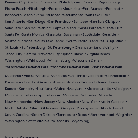
Panama City Beach
Pensacola
Philadelphia
Phoenix
Pigeon Forge
Pismo Beach
Pittsburgh
Pocono Mountains
Port Aransas
Portland
Rehoboth Beach
Reno
Ruidoso
Sacramento
Salt Lake City
San Antonio
San Diego
San Francisco
San Jose
San Luis Obispo
Sandusky
Sanibel
Sanibel Captiva Island
Santa Barbara
Santa Cruz
Santa Fe
Santa Monica
Sarasota
Savannah
Scottsdale
Seaside
Seattle
Sedona
South Lake Tahoe
South Padre Island
St. Augustine
St. Louis
St. Petersburg
St. Petersburg - Clearwater (and vicinity)
Tahoe City
Tampa
Traverse City
Tybee Island
Virginia Beach
Washington
Wildwood
Williamsburg
Wisconsin Dells
Yellowstone National Park
Yosemite National Park
Zion National Park
(
Alabama
Alaska
Arizona
Arkansas
California
Colorado
Connecticut
Delaware
Florida
Georgia
Hawaii
Idaho
Illinois
Indiana
Iowa
Kansas
Kentucky
Louisiana
Maine
Maryland
Massachusetts
Michigan
Minnesota
Mississippi
Missouri
Montana
Nebraska
Nevada
New Hampshire
New Jersey
New Mexico
New York
North Carolina
North Dakota
Ohio
Oklahoma
Oregon
Pennsylvania
Rhode Island
South Carolina
South Dakota
Tennessee
Texas
Utah
Vermont
Virginia
Washington
West Virginia
Wisconsin
Wyoming
)
North America