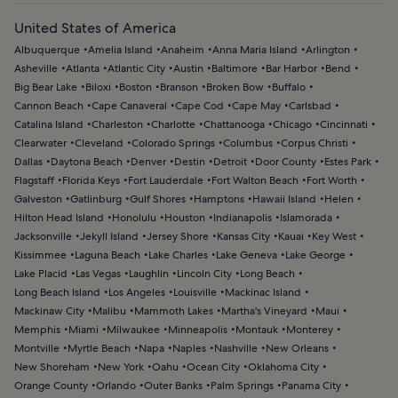
United States of America
Albuquerque
Amelia Island
Anaheim
Anna Maria Island
Arlington
Asheville
Atlanta
Atlantic City
Austin
Baltimore
Bar Harbor
Bend
Big Bear Lake
Biloxi
Boston
Branson
Broken Bow
Buffalo
Cannon Beach
Cape Canaveral
Cape Cod
Cape May
Carlsbad
Catalina Island
Charleston
Charlotte
Chattanooga
Chicago
Cincinnati
Clearwater
Cleveland
Colorado Springs
Columbus
Corpus Christi
Dallas
Daytona Beach
Denver
Destin
Detroit
Door County
Estes Park
Flagstaff
Florida Keys
Fort Lauderdale
Fort Walton Beach
Fort Worth
Galveston
Gatlinburg
Gulf Shores
Hamptons
Hawaii Island
Helen
Hilton Head Island
Honolulu
Houston
Indianapolis
Islamorada
Jacksonville
Jekyll Island
Jersey Shore
Kansas City
Kauai
Key West
Kissimmee
Laguna Beach
Lake Charles
Lake Geneva
Lake George
Lake Placid
Las Vegas
Laughlin
Lincoln City
Long Beach
Long Beach Island
Los Angeles
Louisville
Mackinac Island
Mackinaw City
Malibu
Mammoth Lakes
Martha's Vineyard
Maui
Memphis
Miami
Milwaukee
Minneapolis
Montauk
Monterey
Montville
Myrtle Beach
Napa
Naples
Nashville
New Orleans
New Shoreham
New York
Oahu
Ocean City
Oklahoma City
Orange County
Orlando
Outer Banks
Palm Springs
Panama City