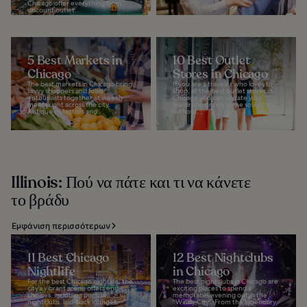
Chicago offer everything from
discount outlet...
5 Best Markets in
10 Best Outlet
Chicago
Stores in Chicago
The best markets in Chicago bring
If you are a traveler who loves to
savvy shoppers and food
shop, at the best outlet stores in
enthusiasts together at weekly
Chicago you can update your
meets right across the city.
wardrobe or buy some souvenirs,
Antique collectors and...
without...
Illinois: Πού να πάτε και τι να κάνετε
το βράδυ
Εμφάνιση περισσότερων
11 Best Chicago
12 Best Nightclubs
Nightlife
in Chicago
For the best Chicago nightlife, the
The best nightclubs in Chicago are
city's vibrant scene offers endless
exciting places to spend a
choices, including popular
memorable evening out in the
nightclubs, laid-back lounges,
“Windy City”. From the legendary