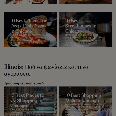
looking for...
10 Best Places for
10 Best
Deep-Dish Pizzas
Steakhouses in
in Chicago
Chicago
No food is more synonymous with
If you’re looking for the best
Chicago cuisine than the deep-
steakhouses in Chicago, you'll be
dish pizza and we know the best
spoilt for choice. Famous for its
places to get it in Windy City.
execution of a hearty steak,
Created...
Chicago...
Illinois: Πού να ψωνίσετε και τι να
αγοράσετε
Εμφάνιση περισσότερων
13 Best Places to
10 Best Shopping
Go Shopping in
Malls in Chicago
Chicago
No matter your reason for visiting
Chicago, you’ll definitely want to
Chicago is well-known for its
earmark some time to check out
world-class shopping, and the
the best shopping malls. As the
best places to go shopping in
largest...