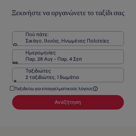
πληροφορίες
Ξεκινήστε να οργανώνετε το ταξίδι σας
σχετικά
με
τη
Στάνταρ
τιμή.
Πού πάτε;
Σικάγο, Ιλινόις, Ηνωμένες Πολιτείες
Ημερομηνίες
Παρ, 28 Αυγ - Παρ, 4 Σεπ
Ταξιδιώτες
2 ταξιδιώτες, 1 δωμάτιο
Ταξιδεύω για επαγγελματικούς λόγους
Αναζήτηση