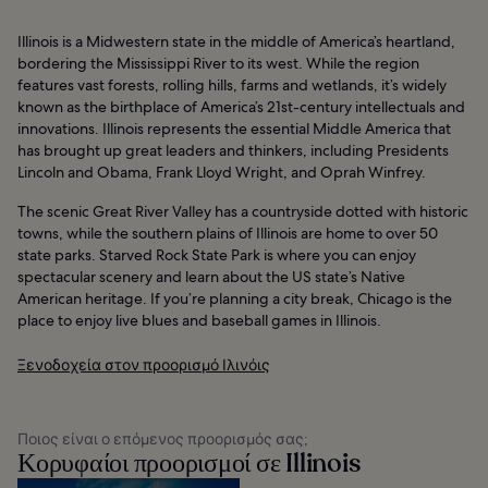
Illinois is a Midwestern state in the middle of America’s heartland,
bordering the Mississippi River to its west. While the region
features vast forests, rolling hills, farms and wetlands, it’s widely
known as the birthplace of America’s 21st-century intellectuals and
innovations. Illinois represents the essential Middle America that
has brought up great leaders and thinkers, including Presidents
Lincoln and Obama, Frank Lloyd Wright, and Oprah Winfrey.
The scenic Great River Valley has a countryside dotted with historic
towns, while the southern plains of Illinois are home to over 50
state parks. Starved Rock State Park is where you can enjoy
spectacular scenery and learn about the US state’s Native
American heritage. If you’re planning a city break, Chicago is the
place to enjoy live blues and baseball games in Illinois.
Ξενοδοχεία στον προορισμό Ιλινόις
Ποιος είναι ο επόμενος προορισμός σας;
Κορυφαίοι προορισμοί σε Illinois