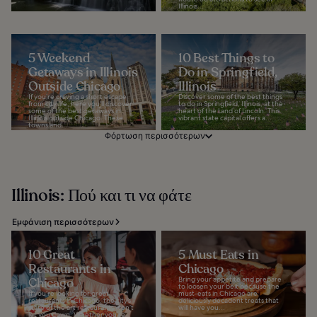
Illinois...
5 Weekend
10 Best Things to
Getaways in Illinois
Do in Springfield,
Outside Chicago
Illinois
If you’re craving a short escape
Discover some of the best things
from city life, here you'll discover
to do in Springfield, Illinois, at the
some of the best getaways in
heart of the Land of Lincoln. This
Illinois outside Chicago. These
vibrant state capital offers a...
towns and...
Φόρτωση περισσότερων
Illinois: Πού και τι να φάτε
Εμφάνιση περισσότερων
10 Great
5 Must Eats in
Restaurants in
Chicago
Chicago
Bring your appetite and prepare
to loosen your belt because the
If you’re looking for great
must-eats in Chicago are
restaurants in Chicago, the city’s
deliciously decadent treats that
state of the art restaurants won’t
will have you...
let you down. Whether you're