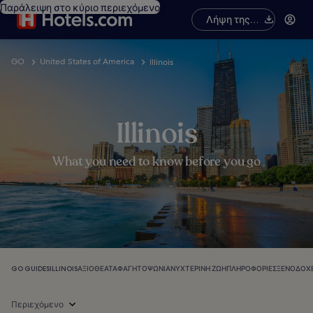
Παράλειψη στο κύριο περιεχόμενο
Λήψη της
εφαρμογής
GO
United States of America
Illinois
Illinois
What you need to know before you go
GO GUIDES
ILLINOIS
ΑΞΙΟΘΈΑΤΑ
ΦΑΓΗΤΌ
ΨΏΝΙΑ
ΝΥΧΤΕΡΙΝΉ ΖΩΉ
ΠΛΗΡΟΦΟΡΊΕΣ
ΞΕΝΟΔΟΧΕ
Περιεχόμενο