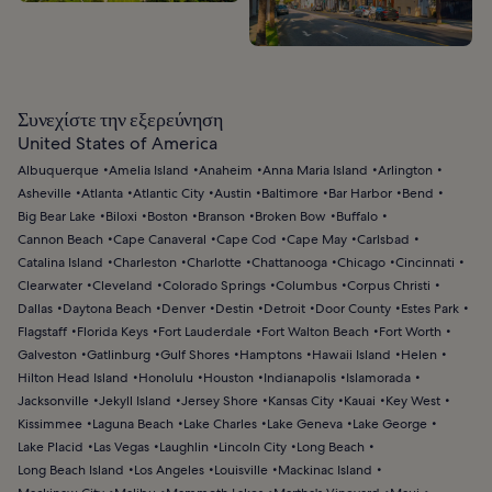
Συνεχίστε την εξερεύνηση
United States of America
Albuquerque
Amelia Island
Anaheim
Anna Maria Island
Arlington
Asheville
Atlanta
Atlantic City
Austin
Baltimore
Bar Harbor
Bend
Big Bear Lake
Biloxi
Boston
Branson
Broken Bow
Buffalo
Cannon Beach
Cape Canaveral
Cape Cod
Cape May
Carlsbad
Catalina Island
Charleston
Charlotte
Chattanooga
Chicago
Cincinnati
Clearwater
Cleveland
Colorado Springs
Columbus
Corpus Christi
Dallas
Daytona Beach
Denver
Destin
Detroit
Door County
Estes Park
Flagstaff
Florida Keys
Fort Lauderdale
Fort Walton Beach
Fort Worth
Galveston
Gatlinburg
Gulf Shores
Hamptons
Hawaii Island
Helen
Hilton Head Island
Honolulu
Houston
Indianapolis
Islamorada
Jacksonville
Jekyll Island
Jersey Shore
Kansas City
Kauai
Key West
Kissimmee
Laguna Beach
Lake Charles
Lake Geneva
Lake George
Lake Placid
Las Vegas
Laughlin
Lincoln City
Long Beach
Long Beach Island
Los Angeles
Louisville
Mackinac Island