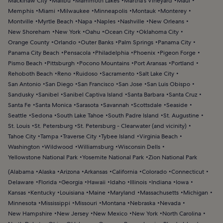
Mackinaw City
Malibu
Mammoth Lakes
Martha's Vineyard
Maui
Memphis
Miami
Milwaukee
Minneapolis
Montauk
Monterey
Montville
Myrtle Beach
Napa
Naples
Nashville
New Orleans
New Shoreham
New York
Oahu
Ocean City
Oklahoma City
Orange County
Orlando
Outer Banks
Palm Springs
Panama City
Panama City Beach
Pensacola
Philadelphia
Phoenix
Pigeon Forge
Pismo Beach
Pittsburgh
Pocono Mountains
Port Aransas
Portland
Rehoboth Beach
Reno
Ruidoso
Sacramento
Salt Lake City
San Antonio
San Diego
San Francisco
San Jose
San Luis Obispo
Sandusky
Sanibel
Sanibel Captiva Island
Santa Barbara
Santa Cruz
Santa Fe
Santa Monica
Sarasota
Savannah
Scottsdale
Seaside
Seattle
Sedona
South Lake Tahoe
South Padre Island
St. Augustine
St. Louis
St. Petersburg
St. Petersburg - Clearwater (and vicinity)
Tahoe City
Tampa
Traverse City
Tybee Island
Virginia Beach
Washington
Wildwood
Williamsburg
Wisconsin Dells
Yellowstone National Park
Yosemite National Park
Zion National Park
(
Alabama
Alaska
Arizona
Arkansas
California
Colorado
Connecticut
Delaware
Florida
Georgia
Hawaii
Idaho
Illinois
Indiana
Iowa
Kansas
Kentucky
Louisiana
Maine
Maryland
Massachusetts
Michigan
Minnesota
Mississippi
Missouri
Montana
Nebraska
Nevada
New Hampshire
New Jersey
New Mexico
New York
North Carolina