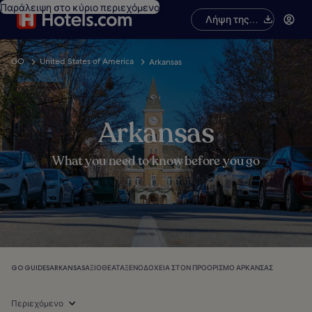
Παράλειψη στο κύριο περιεχόμενο
Λήψη της
εφαρμογής
GO
United States of America
Arkansas
Arkansas
What you need to know before you go
GO GUIDES
ARKANSAS
ΑΞΙΟΘΈΑΤΑ
ΞΕΝΟΔΟΧΕΊΑ ΣΤΟΝ ΠΡΟΟΡΙΣΜΌ ΑΡΚΆΝΣΑΣ
Περιεχόμενο