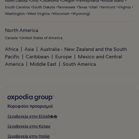
North Dakota
Ohio
Oklahoma
Oregon
Pennsylvania
Rhode Island
South Carolina
South Dakota
Tennessee
Texas
Utah
Vermont
Virginia
Washington
West Virginia
Wisconsin
Wyoming
)
North America
Canada
United States of America
Africa
Asia
Australia - New Zealand and the South
Pacific
Caribbean
Europe
Mexico and Central
America
Middle East
South America
Κορυφαίοι προορισμοί
Ξενοδοχεία στην Ελλάδ��
Ξενοδοχεία στην Κύπρο
Ξενοδοχεία στην Ιταλία